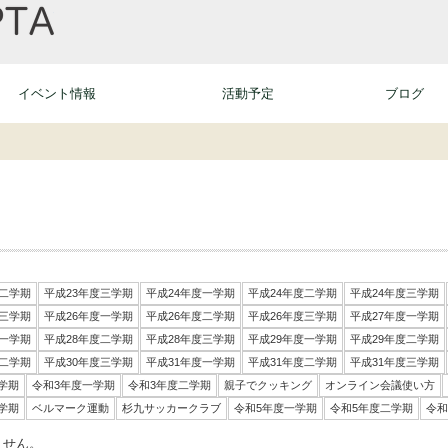
杉並第九小学校 PTA
イベント情報
活動予定
ブログ
度二学期
平成23年度三学期
平成24年度一学期
平成24年度二学期
平成24年度三学期
度三学期
平成26年度一学期
平成26年度二学期
平成26年度三学期
平成27年度一学期
度一学期
平成28年度二学期
平成28年度三学期
平成29年度一学期
平成29年度二学期
度二学期
平成30年度三学期
平成31年度一学期
平成31年度二学期
平成31年度三学期
学期
令和3年度一学期
令和3年度二学期
親子でクッキング
オンライン会議使い方
学期
ベルマーク運動
杉九サッカークラブ
令和5年度一学期
令和5年度二学期
令和
ません。