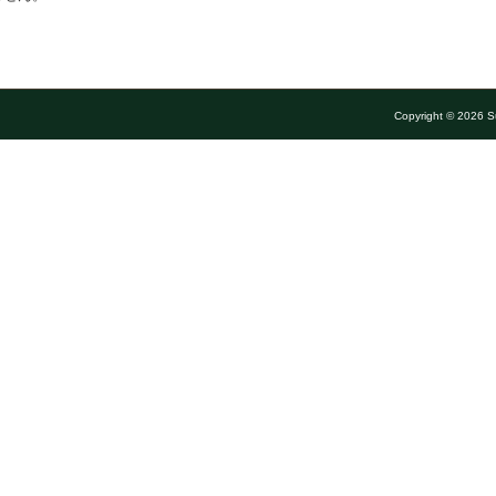
Copyright © 2026 S