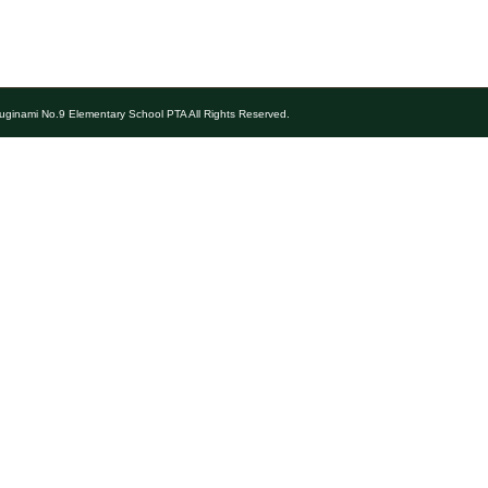
uginami No.9 Elementary School PTA All Rights Reserved.